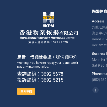
聯繫信
Address:
九龍旺角新
海島中心9
Room 902, 
Reclamati
Business 
忠告：借錢梗要還，咪俾錢中介
Mon - Fri:
Warning: You have to repay your loans. Don’t
Sat 9:30-
pay any intermediaries.
查詢熱線：3692 5678
Phone nu
投訴熱線：3692 5215
(852) 369
Find us on
立即申請
Facebo