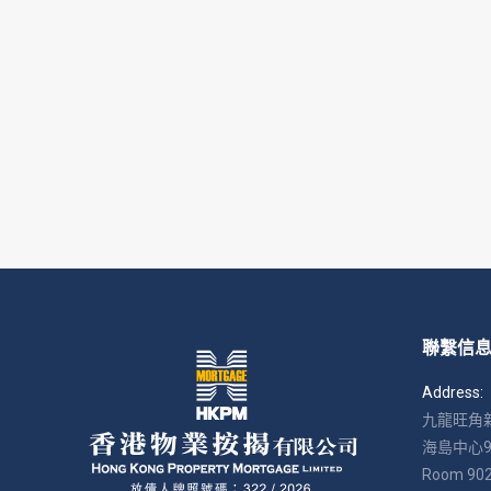
聯繫信
Address:
九龍旺角新
海島中心9
Room 902, 