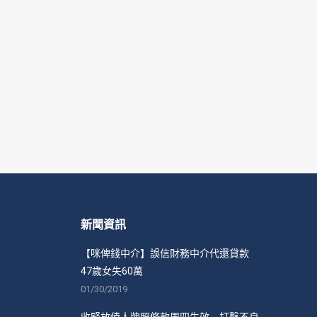
新聞資訊
【咪俾錢中介】誤信財務中介代還貸款
47歲女失60萬
01/30/2019