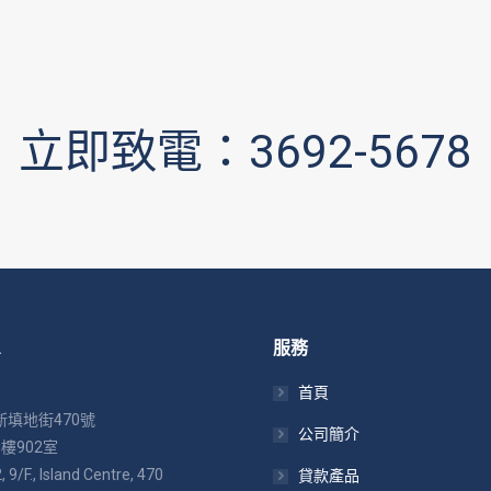
立即致電：3692-5678
息
服務
首頁
填地街470號
公司簡介
樓902室
9/F., Island Centre, 470
貸款產品