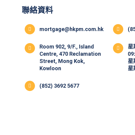
聯絡資料
mortgage@hkpm.com.hk
(8
Room 902, 9/F., Island
星
Centre, 470 Reclamation
09
Street, Mong Kok,
星期
Kowloon
星
(852) 3692 5677